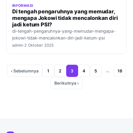
INFORMASI
Di tengah pengaruhnya yang memudar,
mengapa Jokowi tidak mencalonkan diri
jadi ketum PSI?
di-tengah-pengaruhnya-yang-memudar-mengapa-
jokowi-tidak-mencalonkan-diri-jadi-ketum-psi
admin
·
2 Oktober 2025
…
‹ Sebelumnya
1
2
3
4
5
16
Berikutnya ›