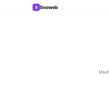
Seoweb
S
Maaf