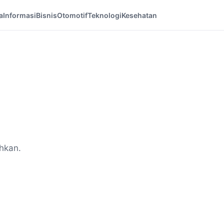
a
Informasi
Bisnis
Otomotif
Teknologi
Kesehatan
hkan.